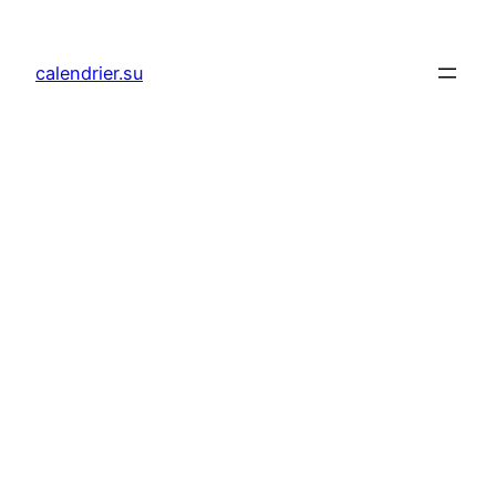
Aller
au
calendrier.su
contenu