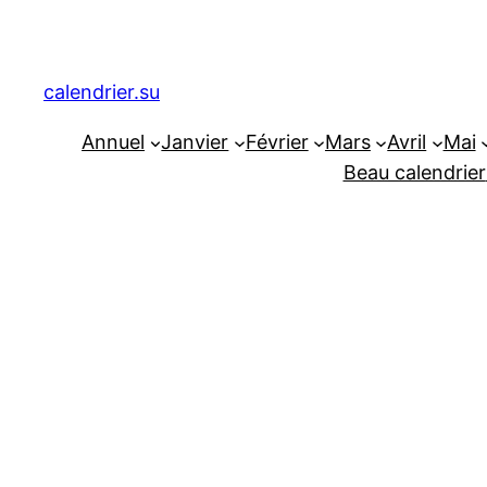
Aller
au
contenu
calendrier.su
Annuel
Janvier
Février
Mars
Avril
Mai
Beau calendrier