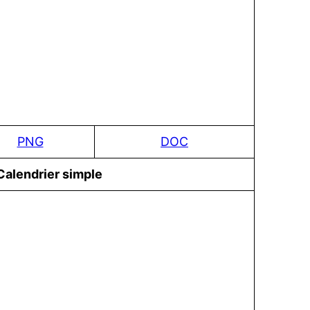
PNG
DOC
Сalendrier simple