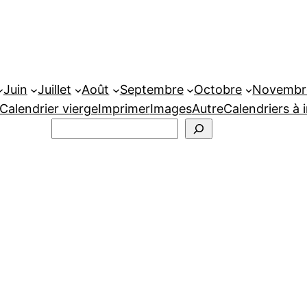
Juin
Juillet
Août
Septembre
Octobre
Novembr
Calendrier vierge
Imprimer
Images
Autre
Calendriers à 
Rechercher