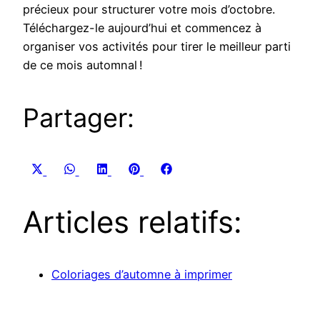
précieux pour structurer votre mois d’octobre.
Téléchargez-le aujourd’hui et commencez à
organiser vos activités pour tirer le meilleur parti
de ce mois automnal !
Partager:
Share
Share
Share
Share
Share
X
WhatsApp
LinkedIn
Pinterest
Facebook
on
on
on
on
on
(Twitter)
Articles relatifs:
Coloriages d’automne à imprimer