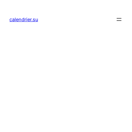
Aller
au
calendrier.su
contenu