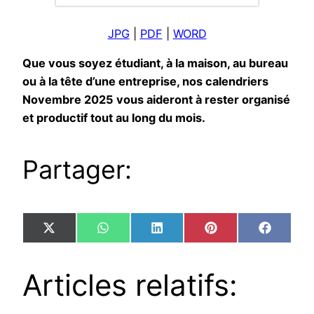
JPG
|
PDF
|
WORD
Que vous soyez étudiant, à la maison, au bureau
ou à la tête d’une entreprise, nos calendriers
Novembre 2025 vous aideront à rester organisé
et productif tout au long du mois.
Partager:
Share
Share
Share
Share
Share
X
WhatsApp
LinkedIn
Pinterest
Facebo
on
on
on
on
on
(Twitter)
Articles relatifs: