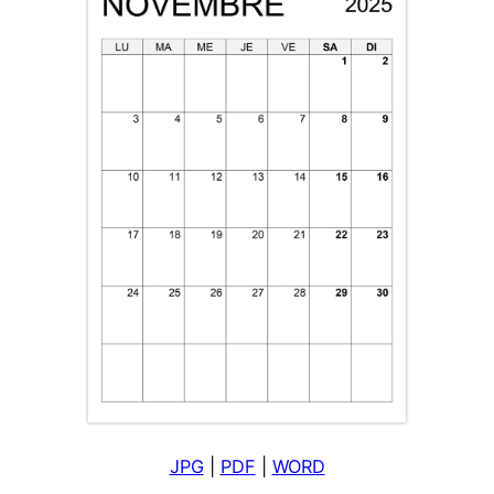
JPG
|
PDF
|
WORD