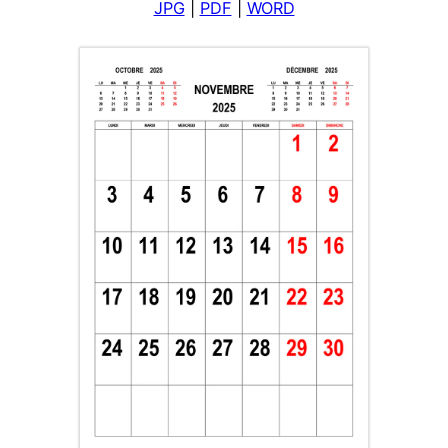
JPG
|
PDF
|
WORD