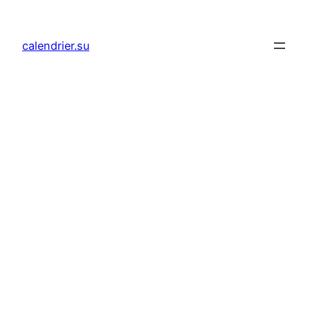
Aller
au
calendrier.su
contenu