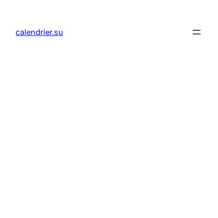
Aller
au
calendrier.su
contenu