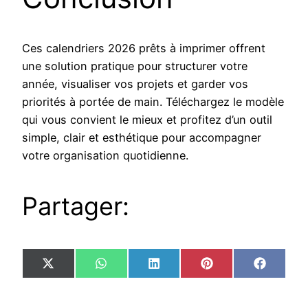
Ces calendriers 2026 prêts à imprimer offrent
une solution pratique pour structurer votre
année, visualiser vos projets et garder vos
priorités à portée de main. Téléchargez le modèle
qui vous convient le mieux et profitez d’un outil
simple, clair et esthétique pour accompagner
votre organisation quotidienne.
Partager:
Share
Share
Share
Share
Share
X
WhatsApp
LinkedIn
Pinterest
Facebo
on
on
on
on
on
(Twitter)