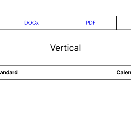
DOCx
PDF
Vertical
tandard
Сalen