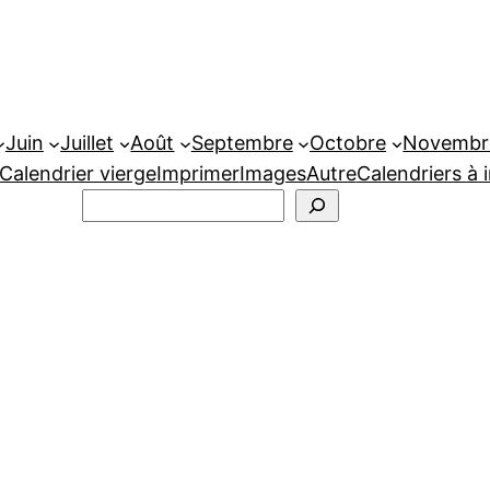
Juin
Juillet
Août
Septembre
Octobre
Novembr
Calendrier vierge
Imprimer
Images
Autre
Calendriers à 
Rechercher