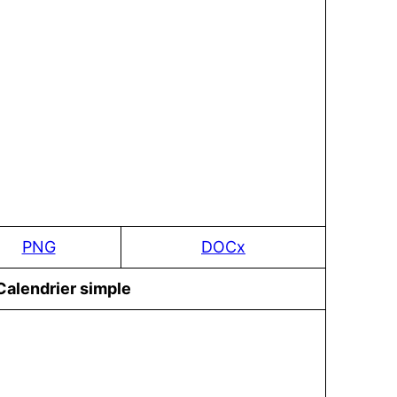
PNG
DOCx
Сalendrier simple