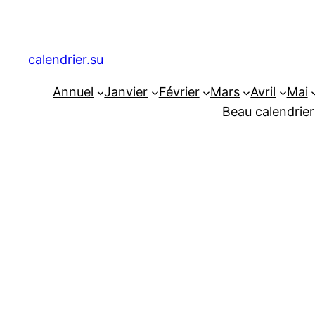
Aller
au
contenu
calendrier.su
Annuel
Janvier
Février
Mars
Avril
Mai
Beau calendrier