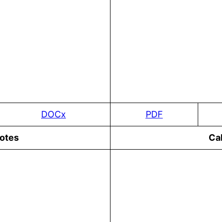
DOCx
PDF
notes
Ca