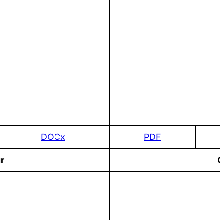
DOCx
PDF
r