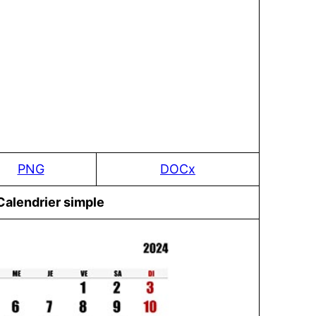
PNG
DOCx
Сalendrier simple