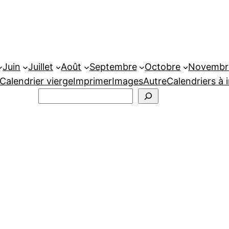
Juin
Juillet
Août
Septembre
Octobre
Novembr
Calendrier vierge
Imprimer
Images
Autre
Calendriers à 
Rechercher