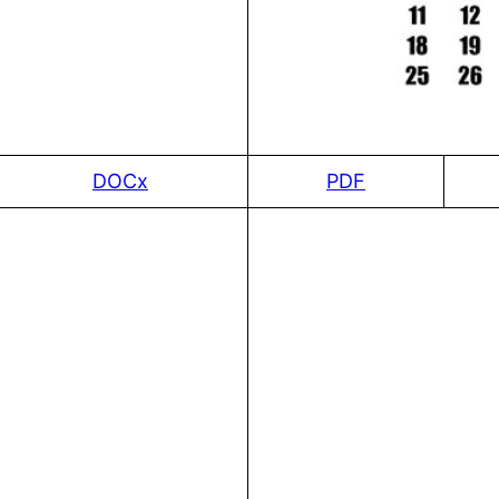
DOCx
PDF