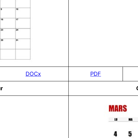
DOCx
PDF
r