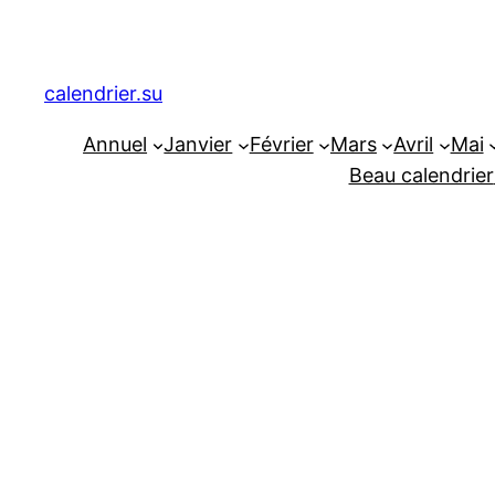
Aller
au
contenu
calendrier.su
Annuel
Janvier
Février
Mars
Avril
Mai
Beau calendrier