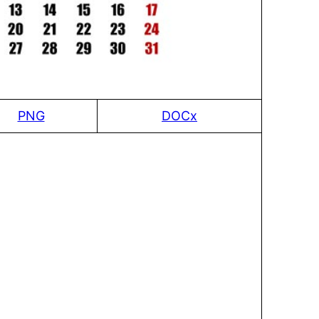
PNG
DOCx