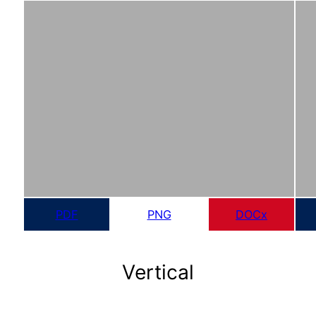
PDF
PNG
DOCx
Vertical