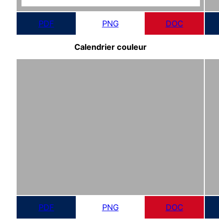
PDF
PNG
DOC
Сalendrier couleur
PDF
PNG
DOC