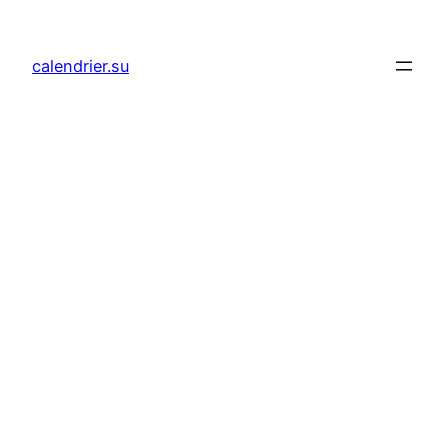
Aller
au
calendrier.su
contenu