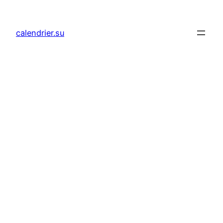
Aller
au
calendrier.su
contenu