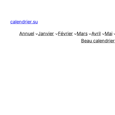
Aller
au
contenu
calendrier.su
Annuel
Janvier
Février
Mars
Avril
Mai
Beau calendrier