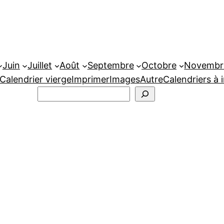
Juin
Juillet
Août
Septembre
Octobre
Novembr
Calendrier vierge
Imprimer
Images
Autre
Calendriers à 
Rechercher