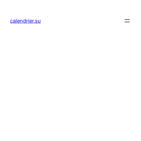
Aller
au
calendrier.su
contenu