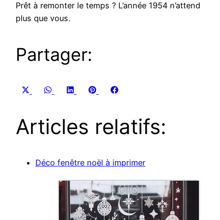
Prêt à remonter le temps ? L’année 1954 n’attend
plus que vous.
Partager:
Share
Share
Share
Share
Share
X
WhatsApp
LinkedIn
Pinterest
Facebook
on
on
on
on
on
(Twitter)
Articles relatifs:
Déco fenêtre noël à imprimer