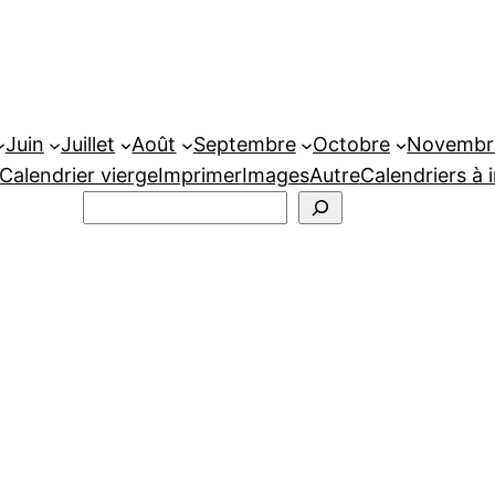
Juin
Juillet
Août
Septembre
Octobre
Novembr
Calendrier vierge
Imprimer
Images
Autre
Calendriers à 
Rechercher