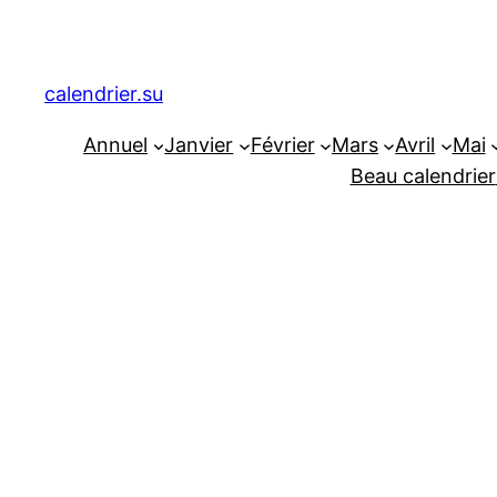
Aller
au
contenu
calendrier.su
Annuel
Janvier
Février
Mars
Avril
Mai
Beau calendrier