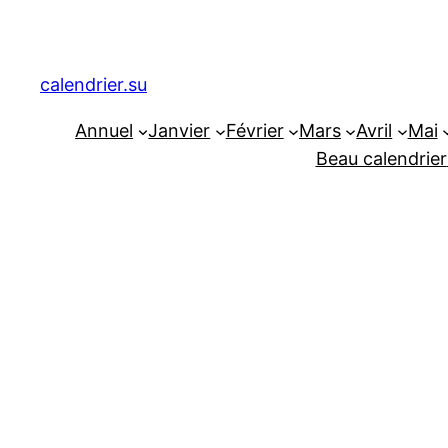
Aller
au
contenu
calendrier.su
Annuel
Janvier
Février
Mars
Avril
Mai
Beau calendrier