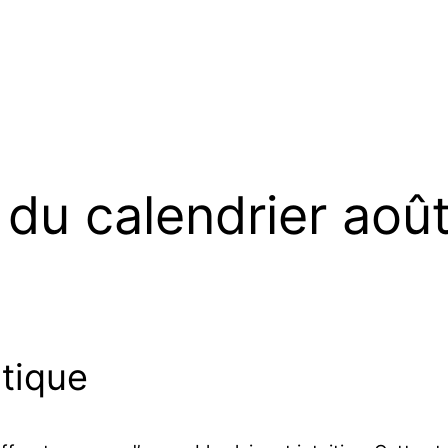
 du calendrier aoû
atique