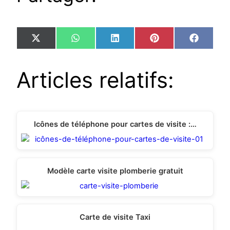
Share
Share
Share
Share
Share
X
WhatsApp
LinkedIn
Pinterest
Facebo
on
on
on
on
on
(Twitter)
Articles relatifs:
Icônes de téléphone pour cartes de visite :…
Modèle carte visite plomberie gratuit
Carte de visite Taxi