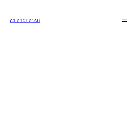
Aller
au
calendrier.su
contenu