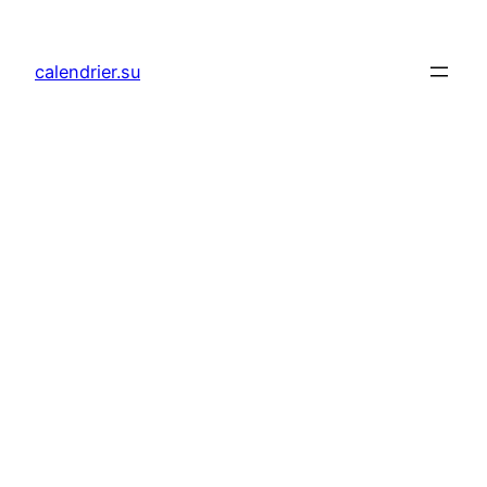
Aller
au
calendrier.su
contenu