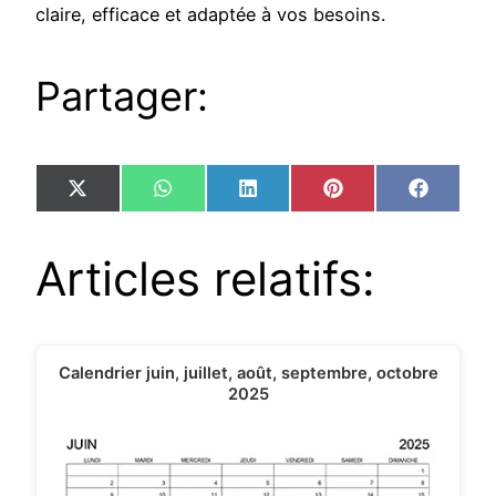
claire, efficace et adaptée à vos besoins.
Partager:
Share
Share
Share
Share
Share
X
WhatsApp
LinkedIn
Pinterest
Facebo
on
on
on
on
on
(Twitter)
Articles relatifs:
Calendrier juin, juillet, août, septembre, octobre
2025