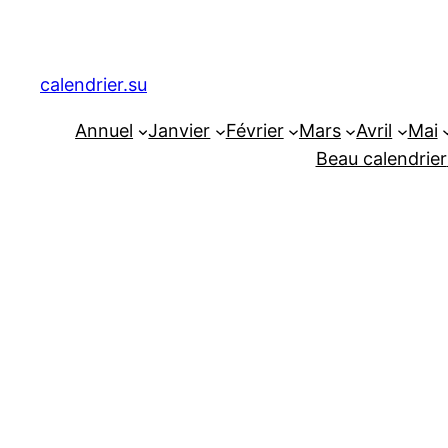
Aller
au
contenu
calendrier.su
Annuel
Janvier
Février
Mars
Avril
Mai
Beau calendrier