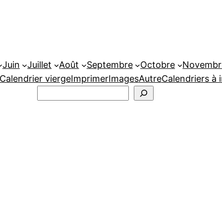
Juin
Juillet
Août
Septembre
Octobre
Novembr
Calendrier vierge
Imprimer
Images
Autre
Calendriers à 
Rechercher