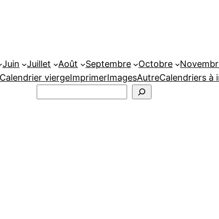
Juin
Juillet
Août
Septembre
Octobre
Novembr
Calendrier vierge
Imprimer
Images
Autre
Calendriers à 
Rechercher