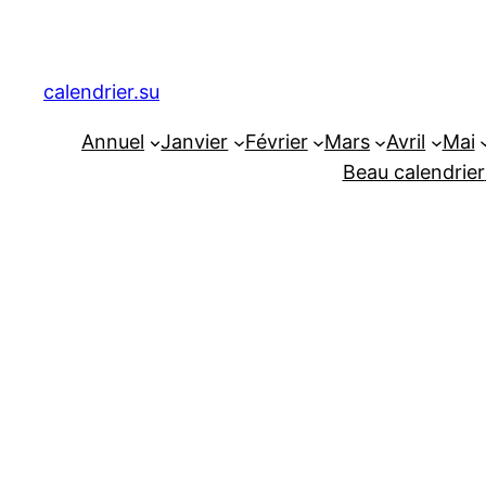
Aller
au
contenu
calendrier.su
Annuel
Janvier
Février
Mars
Avril
Mai
Beau calendrier