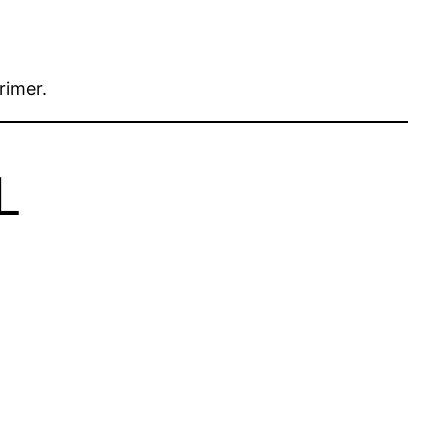
rimer.
L