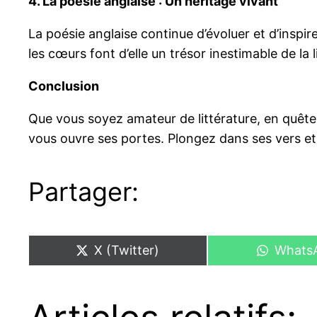
4. La poésie anglaise : Un héritage vivant
La poésie anglaise continue d’évoluer et d’inspir
les cœurs font d’elle un trésor inestimable de la 
Conclusion
Que vous soyez amateur de littérature, en quête
vous ouvre ses portes. Plongez dans ses vers et
Partager:
Share
Share
X (Twitter)
Whats
on
on