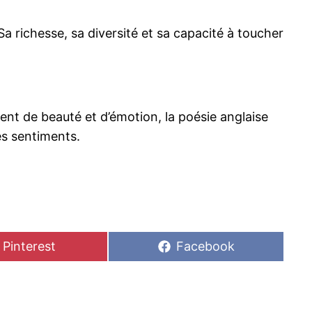
Sa richesse, sa diversité et sa capacité à toucher
nt de beauté et d’émotion, la poésie anglaise
es sentiments.
Share
Share
Pinterest
Facebook
on
on