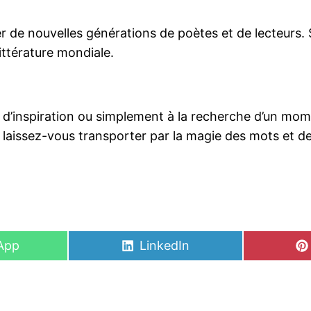
er de nouvelles générations de poètes et de lecteurs. 
littérature mondiale.
 d’inspiration ou simplement à la recherche d’un mome
 laissez-vous transporter par la magie des mots et d
Share
App
LinkedIn
on