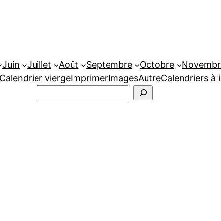
Juin
Juillet
Août
Septembre
Octobre
Novembr
Calendrier vierge
Imprimer
Images
Autre
Calendriers à 
Rechercher