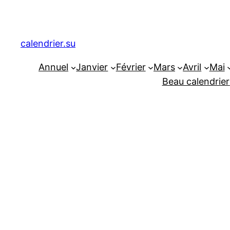
Aller
au
contenu
calendrier.su
Annuel
Janvier
Février
Mars
Avril
Mai
Beau calendrier