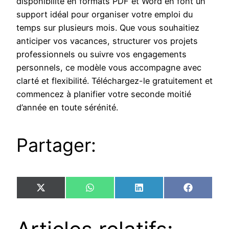
disponibilité en formats PDF et Word en font un
support idéal pour organiser votre emploi du
temps sur plusieurs mois. Que vous souhaitiez
anticiper vos vacances, structurer vos projets
professionnels ou suivre vos engagements
personnels, ce modèle vous accompagne avec
clarté et flexibilité. Téléchargez-le gratuitement et
commencez à planifier votre seconde moitié
d’année en toute sérénité.
Partager:
Share
Share
Share
Share
X
WhatsApp
LinkedIn
Faceboo
on
on
on
on
(Twitter)