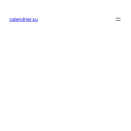
Aller
au
calendrier.su
contenu