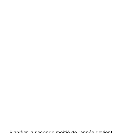
Planifier la seconde moitié de l’année devient