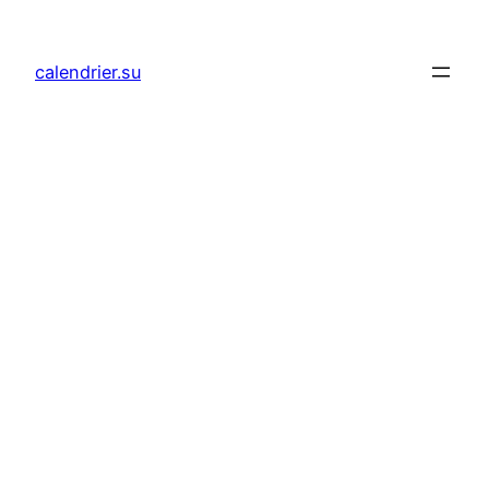
Aller
au
calendrier.su
contenu