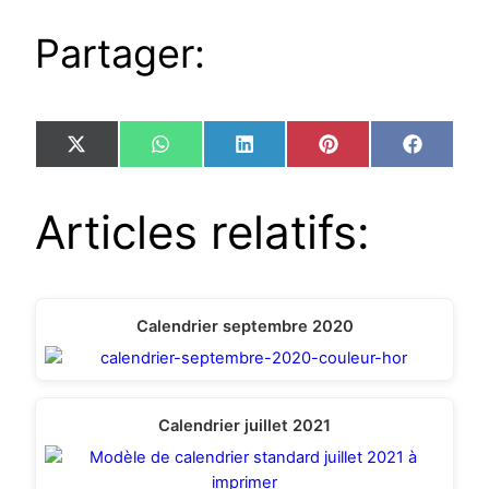
Partager:
Share
Share
Share
Share
Share
X
WhatsApp
LinkedIn
Pinterest
Facebo
on
on
on
on
on
(Twitter)
Articles relatifs:
Calendrier septembre 2020
Calendrier juillet 2021