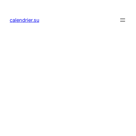
Aller
au
calendrier.su
contenu