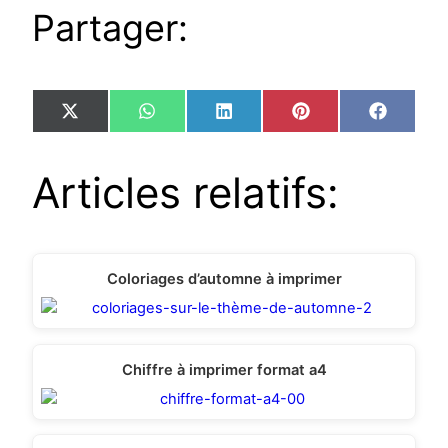
Partager:
Share
Share
Share
Share
Share
X
WhatsApp
LinkedIn
Pinterest
Facebo
on
on
on
on
on
(Twitter)
Articles relatifs:
Coloriages d’automne à imprimer
Chiffre à imprimer format a4