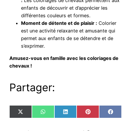
:
Les coloriages de chevaux permettent aux
enfants de découvrir et d’apprécier les
différentes couleurs et formes.
Moment de détente et de plaisir :
Colorier
est une activité relaxante et amusante qui
permet aux enfants de se détendre et de
s’exprimer.
Amusez-vous en famille avec les coloriages de
chevaux !
Partager:
Share
Share
Share
Share
Share
X
WhatsApp
LinkedIn
Pinterest
Facebo
on
on
on
on
on
(Twitter)