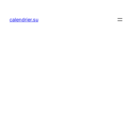
Aller
au
calendrier.su
contenu