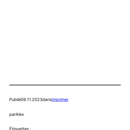
Publié
06.11.2023
dans
Imprimer
par
Alex
Étiquettes :