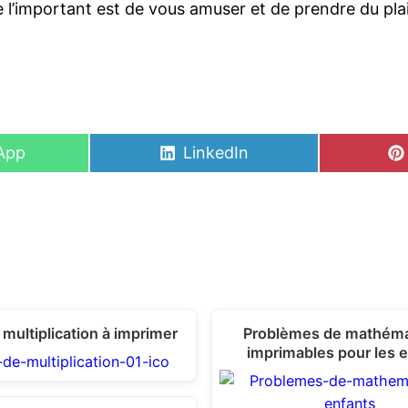
 l’important est de vous amuser et de prendre du plai
Share
App
LinkedIn
on
 multiplication à imprimer
Problèmes de mathéma
imprimables pour les 