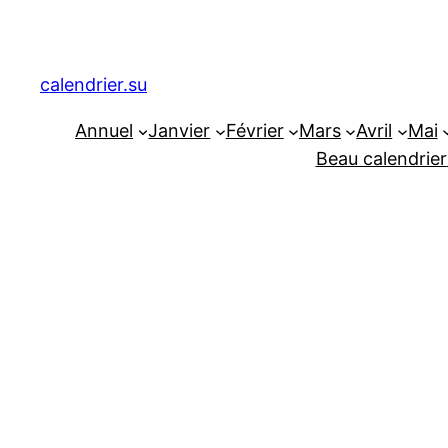
Aller
au
contenu
calendrier.su
Annuel
Janvier
Février
Mars
Avril
Mai
Beau calendrier