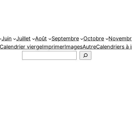
Juin
Juillet
Août
Septembre
Octobre
Novembr
Calendrier vierge
Imprimer
Images
Autre
Calendriers à 
Rechercher