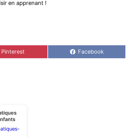
sir en apprenant !
Share
Share
Pinterest
Facebook
on
on
tiques
enfants