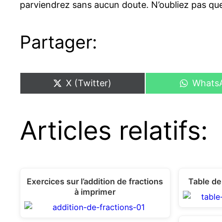
parviendrez sans aucun doute. N’oubliez pas que
Partager:
Share
Share
X (Twitter)
Whats
on
on
Articles relatifs:
Exercices sur l’addition de fractions
Table de
à imprimer