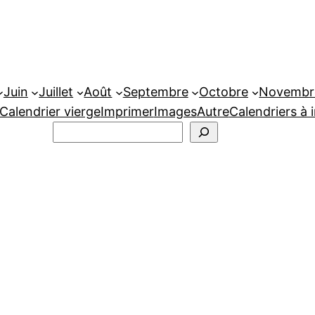
Juin
Juillet
Août
Septembre
Octobre
Novembr
Calendrier vierge
Imprimer
Images
Autre
Calendriers à 
Rechercher