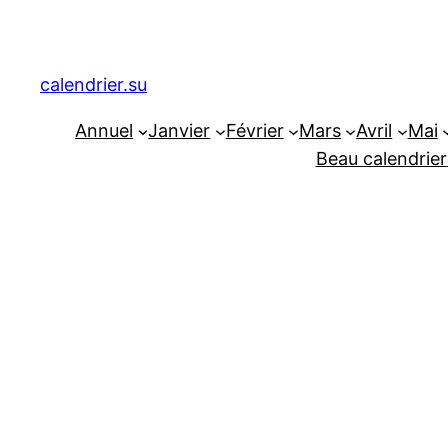
Aller
au
contenu
calendrier.su
Annuel
Janvier
Février
Mars
Avril
Mai
Beau calendrier