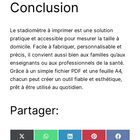
Conclusion
Le stadiomètre à imprimer est une solution
pratique et accessible pour mesurer la taille à
domicile. Facile à fabriquer, personnalisable et
précis, il convient aussi bien aux familles qu’aux
enseignants ou aux professionnels de la santé.
Grâce à un simple fichier PDF et une feuille A4,
chacun peut créer un outil fiable et esthétique,
prêt à être utilisé au quotidien.
Partager:
Share
Share
Share
Share
Share
X
WhatsApp
LinkedIn
Pinterest
Facebo