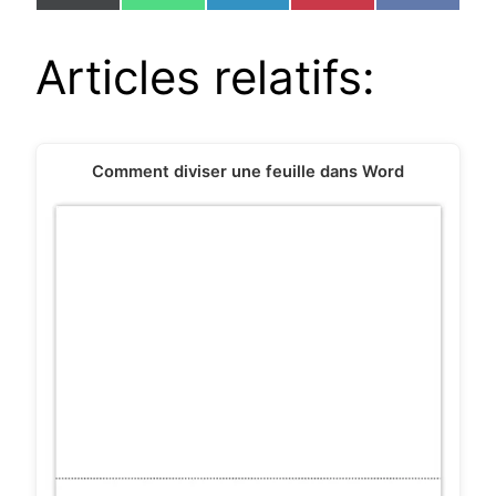
on
on
on
on
on
(Twitter)
Articles relatifs:
Comment diviser une feuille dans Word