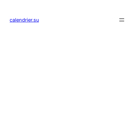
Aller
au
calendrier.su
contenu