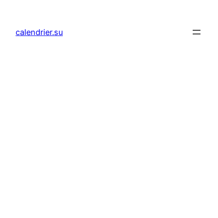
Aller
au
calendrier.su
contenu