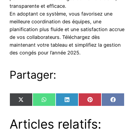
transparente et efficace.
En adoptant ce système, vous favorisez une
meilleure coordination des équipes, une
planification plus fluide et une satisfaction accrue
de vos collaborateurs. Téléchargez dès
maintenant votre tableau et simplifiez la gestion
des congés pour l’année 2025.
Partager:
Share
Share
Share
Share
Share
X
WhatsApp
LinkedIn
Pinterest
Facebo
on
on
on
on
on
(Twitter)
Articles relatifs: