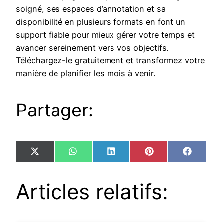
soigné, ses espaces d’annotation et sa
disponibilité en plusieurs formats en font un
support fiable pour mieux gérer votre temps et
avancer sereinement vers vos objectifs.
Téléchargez-le gratuitement et transformez votre
manière de planifier les mois à venir.
Partager:
Share
Share
Share
Share
Share
X
WhatsApp
LinkedIn
Pinterest
Facebo
on
on
on
on
on
(Twitter)
Articles relatifs: