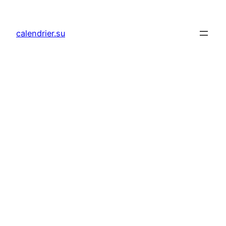
Aller
au
calendrier.su
contenu