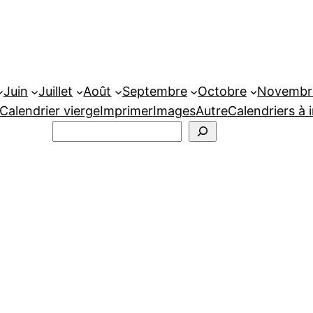
Juin
Juillet
Août
Septembre
Octobre
Novembr
Calendrier vierge
Imprimer
Images
Autre
Calendriers à 
Rechercher