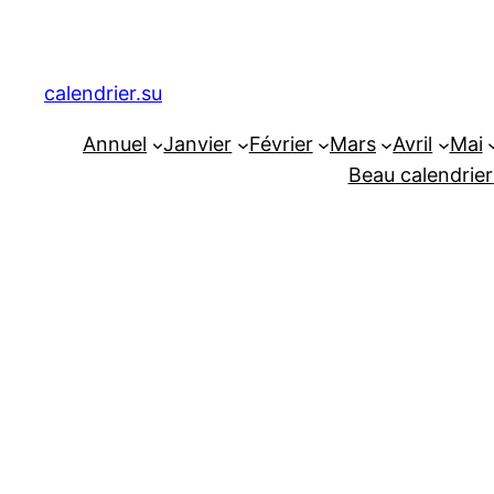
Aller
au
contenu
calendrier.su
Annuel
Janvier
Février
Mars
Avril
Mai
Beau calendrier