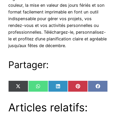
couleur, la mise en valeur des jours fériés et son
format facilement imprimable en font un outil
indispensable pour gérer vos projets, vos
rendez-vous et vos activités personnelles ou
professionnelles. Téléchargez-le, personnalisez-
le et profitez d’une planification claire et agréable
jusqu’aux fêtes de décembre.
Partager:
Share
Share
Share
Share
Share
X
WhatsApp
LinkedIn
Pinterest
Facebo
on
on
on
on
on
(Twitter)
Articles relatifs: