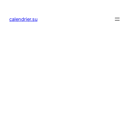
Aller
au
calendrier.su
contenu