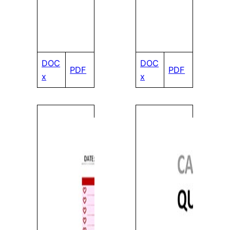
DOC
DOC
PDF
PDF
x
x