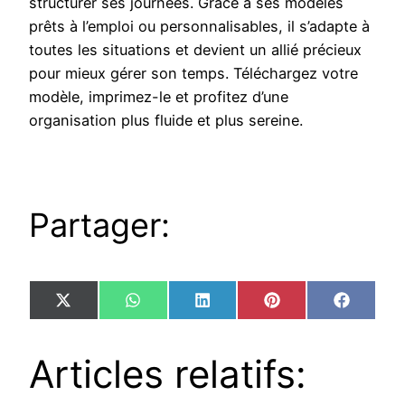
structurer ses journées. Grâce à ses modèles
prêts à l’emploi ou personnalisables, il s’adapte à
toutes les situations et devient un allié précieux
pour mieux gérer son temps. Téléchargez votre
modèle, imprimez-le et profitez d’une
organisation plus fluide et plus sereine.
Partager:
Share
Share
Share
Share
Share
X
WhatsApp
LinkedIn
Pinterest
Facebo
on
on
on
on
on
(Twitter)
Articles relatifs: