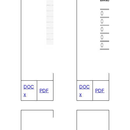
DOC
DOC
PDF
PDF
x
x