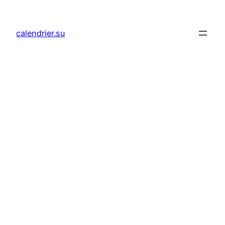
Aller
au
calendrier.su
contenu