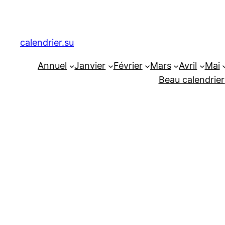
Aller
au
contenu
calendrier.su
Annuel
Janvier
Février
Mars
Avril
Mai
Beau calendrier