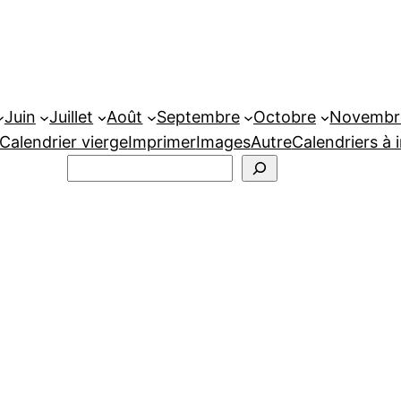
Juin
Juillet
Août
Septembre
Octobre
Novembr
Calendrier vierge
Imprimer
Images
Autre
Calendriers à 
Rechercher