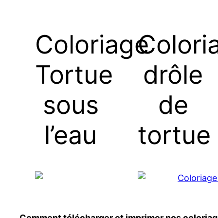
Coloriage
Colori
Tortue
drôle
sous
de
l’eau
tortue
Comment télécharger et imprimer nos coloriage