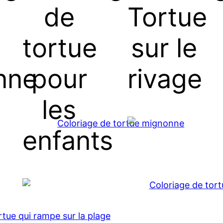
de
Tortue
tortue
sur le
nne
pour
rivage
les
enfants