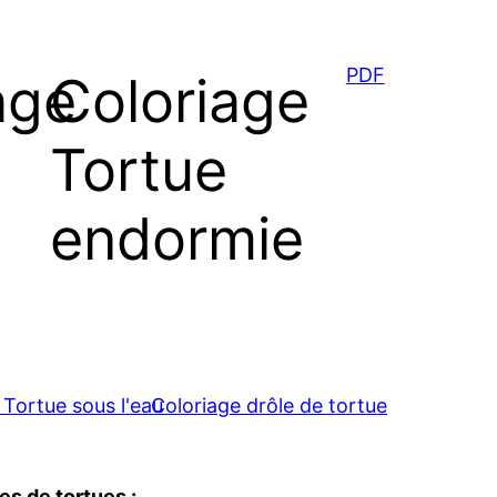
PDF
age
Coloriage
Tortue
endormie
s de tortues :