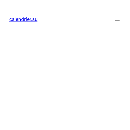
Aller
au
calendrier.su
contenu