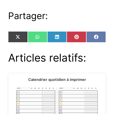
Partager:
Share
Share
Share
Share
Share
X
WhatsApp
LinkedIn
Pinterest
Facebo
on
on
on
on
on
(Twitter)
Articles relatifs:
Calendrier quotidien à imprimer